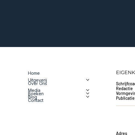
EIGENK
Home
Uitgeverij
Over Ons
Schrijfco
Redactie
Media
Vormgevi
Boeken
Blog
Publicati
Contact
Adres