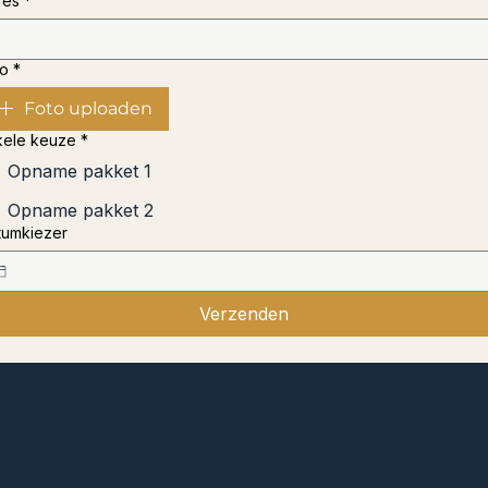
res
*
to
*
Foto uploaden
kele keuze
*
Opname pakket 1
Opname pakket 2
tumkiezer
Verzenden