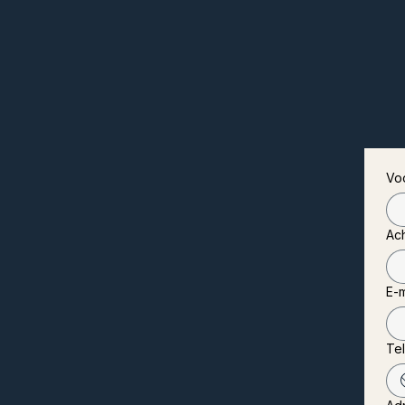
Vo
Ac
E-m
Te