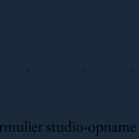
Uitgeverij
Over Ons
Media
Boeken
Blog
ormulier studio-opname