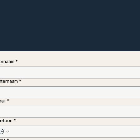
ornaam
*
hternaam
*
ail
*
lefoon
*