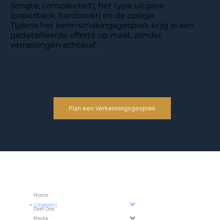
(lengte, complexiteit), het type uitgave
(paperback, hardcover) en de oplage.
Tijdens het kennismakingsgesprek krijg je een
gedetailleerde offerte op maat, zonder
verrassingen achteraf.
Plan een Verkenningsgesprek
Home
Uitgeverij
Over Ons
Media