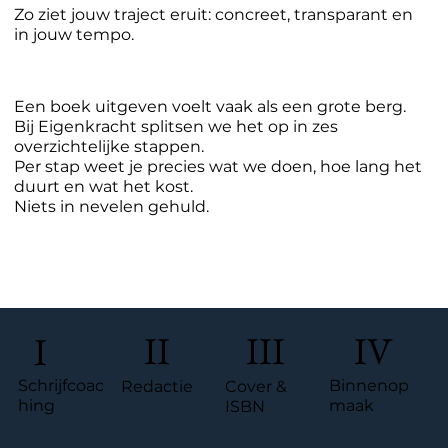
Zo ziet jouw traject eruit: concreet, transparant en
in jouw tempo.
Een boek uitgeven voelt vaak als een grote berg.
Bij Eigenkracht splitsen we het op in zes
overzichtelijke stappen.
Per stap weet je precies wat we doen, hoe lang het
duurt en wat het kost.
Niets in nevelen gehuld.
II
III
IV
I
Schrijfcoac
Binnenop
Redactie
Cover &
hing
maak
ISBN