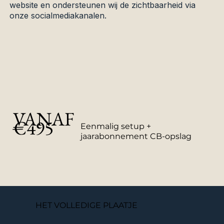
website en ondersteunen wij de zichtbaarheid via
onze socialmediakanalen.
VANAF
€495
Eenmalig setup +
jaarabonnement CB-opslag
HET VOLLEDIGE PLAATJE