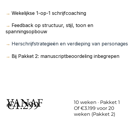
Wekelijkse 1-op-1 schrijfcoaching
→
Feedback op structuur, stijl, toon en
→
spanningsopbouw
Herschrijfstrategieën en verdieping van personages
→
Bij Pakket 2: manuscriptbeoordeling inbegrepen
→
VANAF
€1.299
10 weken · Pakket 1
Of €3.199 voor 20
weken (Pakket 2)