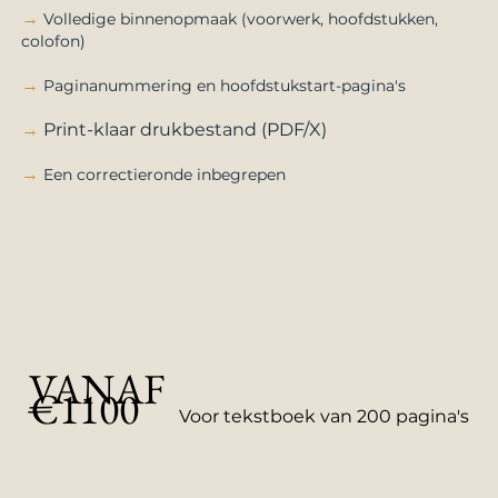
→
Volledige binnenopmaak (voorwerk, hoofdstukken,
colofon)​
→
Paginanummering en hoofdstukstart-pagina's
→
Print-klaar drukbestand (PDF/X)
→
Een correctieronde inbegrepen
VANAF
€1100
Voor tekstboek van 200 pagina's