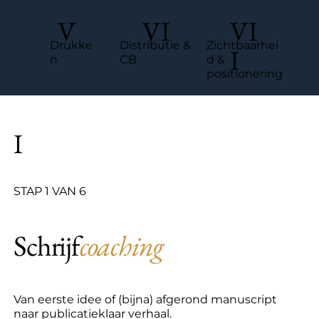
V
VI
VI
Distributie &
Drukke
Zichtbaarhei
I
CB
n
d &
positionering
I
STAP 1 VAN 6
Schrijf
coaching
Van eerste idee of (bijna) afgerond manuscript
naar publicatieklaar verhaal.