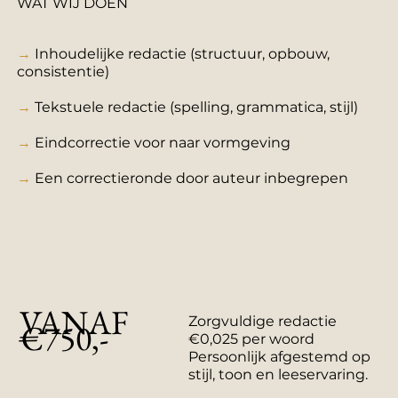
WAT WIJ DOEN
→
Inhoudelijke redactie (structuur, opbouw,
consistentie)
→
Tekstuele redactie (spelling, grammatica, stijl)​
→
Eindcorrectie voor naar vormgeving
→
Een correctieronde door auteur inbegrepen
VANAF
Zorgvuldige redactie
€750,-
€0,025 per woord
Persoonlijk afgestemd op
stijl, toon en leeservaring.