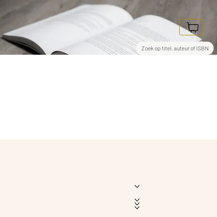
Zoek op titel, auteur of ISBN
Home
Uitgeverij
Over Ons
Media
Boeken
Blog
Contact